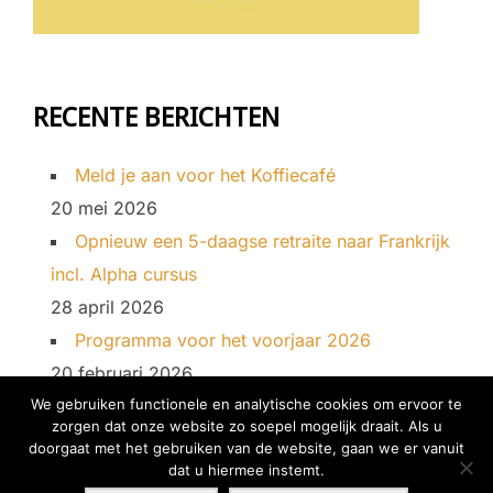
RECENTE BERICHTEN
Meld je aan voor het Koffiecafé
20 mei 2026
Opnieuw een 5-daagse retraite naar Frankrijk
incl. Alpha cursus
28 april 2026
Programma voor het voorjaar 2026
20 februari 2026
We gebruiken functionele en analytische cookies om ervoor te
zorgen dat onze website zo soepel mogelijk draait. Als u
doorgaat met het gebruiken van de website, gaan we er vanuit
Copyright © 2026 2026 Stichting Franciscus; omzien naar
dat u hiermee instemt.
elkaar!