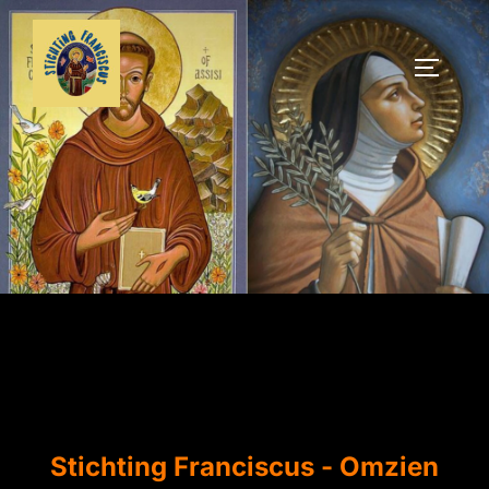
Ga
naar
TOGGLE
de
inhoud
Stichting Franciscus - Omzien