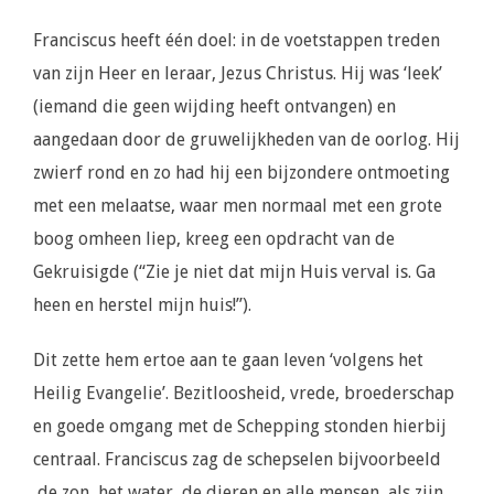
Franciscus heeft één doel: in de voetstappen treden
van zijn Heer en leraar, Jezus Christus. Hij was ‘leek’
(iemand die geen wijding heeft ontvangen) en
aangedaan door de gruwelijkheden van de oorlog. Hij
zwierf rond en zo had hij een bijzondere ontmoeting
met een melaatse, waar men normaal met een grote
boog omheen liep, kreeg een opdracht van de
Gekruisigde (“Zie je niet dat mijn Huis verval is. Ga
heen en herstel mijn huis!”).
Dit zette hem ertoe aan te gaan leven ‘volgens het
Heilig Evangelie’. Bezitloosheid, vrede, broederschap
en goede omgang met de Schepping stonden hierbij
centraal. Franciscus zag de schepselen bijvoorbeeld
de zon, het water, de dieren en alle mensen, als zijn