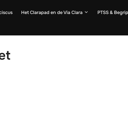
ciscus
Het Clarapad en de Via Clara
PTSS & Begri
et