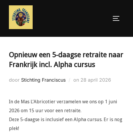
Ga
naar
TOGGLE
de
inhoud
Opnieuw een 5-daagse retraite naar
Frankrijk incl. Alpha cursus
Geplaatst
door
Stichting Franciscus
on
28 april 2026
op
In de Mas L’Abricotier verzamelen we ons op 1 juni
2026 om 15 uur voor een retraite.
Deze 5-daagse is inclusief een Alpha cursus. Er is nog
plek!